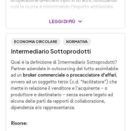
un’operazione diventano input in un altro, riutilizzando
così le risorse e minimizzando l’impatto ambientale.
LEGGI DI PIÙ
ECONOMIA CIRCOLARE
NORMATIVA
Intermediario Sottoprodotti
Qual è la definizione di Intermediario Sottoprodotti?
Partner aziendale in outsourcing del tutto assimilabile
ad un
,
broker commerciale o procacciatore d’affari
ovvero ad un soggetto terzo (c.d. “facilitatore”) che
mette in relazione il venditore e l’acquirente – o
produttore e destinatario – senza essere legato ad
alcuna delle parti da rapporti di collaborazione,
dipendenza e/o rappresentanza.
Risorse: