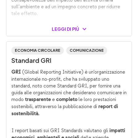
consapevolezza dell’impatto dell’attività umana
sull’ambiente e ad un impegno concreto per ridurre
tale effetto.
LEGGI DI PIÙ
ECONOMIA CIRCOLARE
COMUNICAZIONE
Standard GRI
(Global Reporting Initiative) è un’organizzazione
GRI
internazionale no-profit, che ha sviluppato uno
standard, noto come Standard GRI, per fornire una
guida alle organizzazioni che desiderano comunicare in
modo
e
le loro prestazioni
trasparente
completo
sostenibili, attraverso la pubblicazione di
report di
sostenibilità.
I report basati sui GRI Standards valutano gli
impatti
delle aziende,
economici, ambientali e sociali