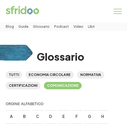
Blog
Guide
Glossario
Podcast
Video
Libri
Come funziona
Categorie
Glossario
Servizi
TUTTI
ECONOMIA CIRCOLARE
NORMATIVA
CERTIFICAZIONI
COMUNICAZIONE
MARKETPLACE
INSERISCI ANNUNCIO
ORDINE ALFABETICO
A
B
C
D
E
F
G
H
Simbiosi industriale
Chi siamo
Lavora con noi