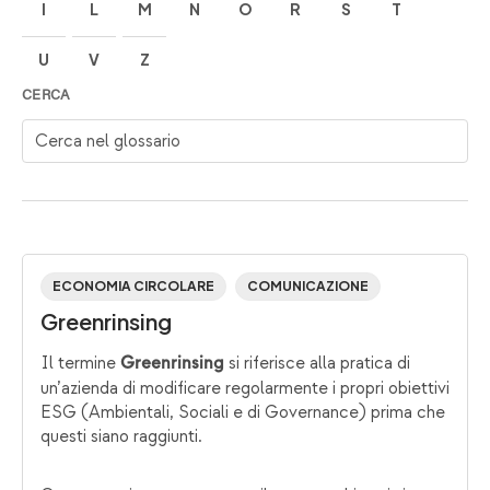
I
L
M
N
O
R
S
T
U
V
Z
CERCA
Cerca nel glossario
ECONOMIA CIRCOLARE
COMUNICAZIONE
Greenrinsing
Il termine
si riferisce alla pratica di
Greenrinsing
un’azienda di modificare regolarmente i propri obiettivi
ESG (Ambientali, Sociali e di Governance) prima che
questi siano raggiunti.