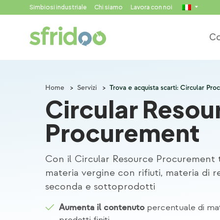
Simbiosi industriale
Chi siamo
Lavora con noi
Co
Home
>
Servizi
>
Trova e acquista scarti: Circular Pr
Circular Resou
Procurement
Con il Circular Resource Procurement tro
materia vergine con rifiuti, materia di 
seconda e sottoprodotti
percentuale di mat
Aumenta il contenuto
prodotti finiti