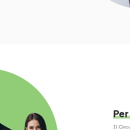
Per
Il Circ