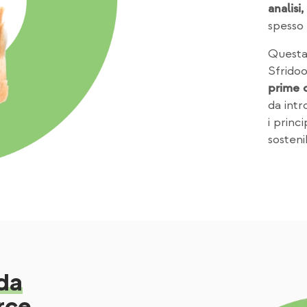
analisi
spesso
Questa 
Sfridoo
prime 
da int
i princ
sosteni
nda
rce