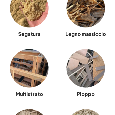
Segatura
Legno massiccio
Multistrato
Pioppo