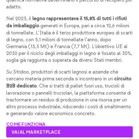
qualifica normativa determinano il percorso di recupero più
adatto.
Nel 2023, il
legno rappresentava il 15,8% di tutti i rifiuti
generati in Europa, pari a circa 12,6 milioni
da imballaggio
di tonnellate. L’Italia è il terzo produttore europeo di scarti
di legno, con 5,1 milioni di tonnellate l’anno, dopo
Germania (13,3 Mt) e Francia (7,7 Mt). L’obiettivo UE al
2030 per il riciclo degli imballaggi in legno è fissato al 30%,
soglia già raggiunta o superata da diversi Stati membri.
Su Sfridoo, produttori di scarti legnosi e aziende che
cercano materia prima seconda si incontrano in un
circuito
. Che si tratti di pallet fuori uso, trucioli di
B2B dedicato
lavorazione o pannelli truciolari, la piattaforma consente di
trasformare un residuo di produzione in una risorsa per un
altro processo industriale, riducendo i costi di smaltimento
e generando valore economico concreto.
COME FUNZIONA
VAI AL MARKETPLACE