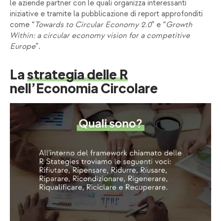
le aziende partner con le quali organizza interessanti
iniziative e tramite la pubblicazione di report approfonditi
come “
Towards to Circular Economy 2.0
” e “
Growth
Within: a circular economy vision for a competitive
Europe
”.
La
strategia delle R
nell’Economia Circolare