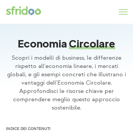
Economia
Circolare
Come funziona
Categorie
Scopri i modelli di business, le differenze
rispetto all'economia lineare, i mercati
Servizi
globali, e gli esempi concreti che illustrano i
vantaggi dell'Economia Circolare.
Approfondisci le risorse chiave per
MARKETPLACE
comprendere meglio questo approccio
INSERISCI ANNUNCIO
sostenibile.
Simbiosi industriale
Chi siamo
Lavora con noi
INDICE DEI CONTENUTI