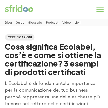
Blog
Guide
Glossario
Podcast
Video
Libri
Come funziona
CERTIFICAZIONI
Cosa significa Ecolabel,
Categorie
cos’è e come si ottiene la
Servizi
certificazione? 3 esempi
di prodotti certificati
MARKETPLACE
L'Ecolabel è di fondamentale importanza
INSERISCI ANNUNCIO
per la comunicazione del tuo business
perché rappresenta una delle etichette più
famose nel settore delle certificazioni
Simbiosi industriale
Chi siamo
Lavora con noi