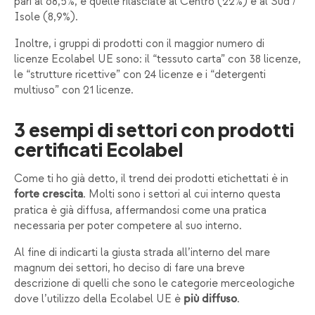
pari al 68,5%, e quelle rilasciate al Centro (22%) e al Sud /
Isole (8,9%).
Inoltre, i gruppi di prodotti con il maggior numero di
licenze Ecolabel UE sono: il “tessuto carta” con 38 licenze,
le “strutture ricettive” con 24 licenze e i “detergenti
multiuso” con 21 licenze.
3 esempi di settori con prodotti
certificati Ecolabel
Come ti ho già detto, il trend dei prodotti etichettati è in
. Molti sono i settori al cui interno questa
forte crescita
pratica è già diffusa, affermandosi come una pratica
necessaria per poter competere al suo interno.
Al fine di indicarti la giusta strada all’interno del mare
magnum dei settori, ho deciso di fare una breve
descrizione di quelli che sono le categorie merceologiche
dove l’utilizzo della Ecolabel UE è
.
più diffuso