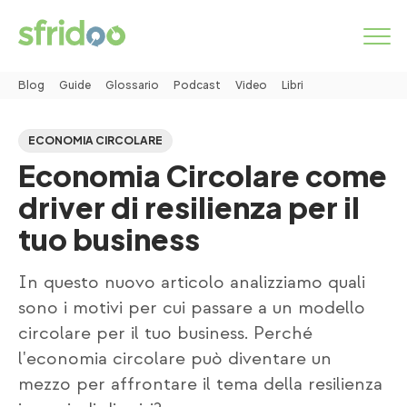
Blog
Guide
Glossario
Podcast
Video
Libri
Come funziona
ECONOMIA CIRCOLARE
Economia Circolare come
Categorie
driver di resilienza per il
Servizi
tuo business
MARKETPLACE
In questo nuovo articolo analizziamo quali
sono i motivi per cui passare a un modello
INSERISCI ANNUNCIO
circolare per il tuo business. Perché
l'economia circolare può diventare un
mezzo per affrontare il tema della resilienza
Simbiosi industriale
Chi siamo
Lavora con noi