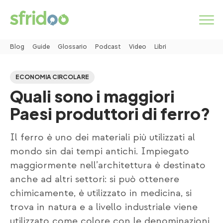
Blog
Guide
Glossario
Podcast
Video
Libri
Come funziona
ECONOMIA CIRCOLARE
Quali sono i maggiori
Categorie
Paesi produttori di ferro?
Servizi
Il ferro è uno dei materiali più utilizzati al
mondo sin dai tempi antichi. Impiegato
MARKETPLACE
maggiormente nell’architettura è destinato
anche ad altri settori: si può ottenere
INSERISCI ANNUNCIO
chimicamente, è utilizzato in medicina, si
trova in natura e a livello industriale viene
Simbiosi industriale
Chi siamo
Lavora con noi
utilizzato come colore con le denominazioni