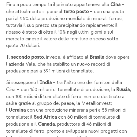
Fino a poco tempo fa il primato apparteneva alla
–
Cina
che attualmente si pone al
– con una quota
terzo posto
pari al 25% della produzione mondiale di minerali ferrosi;
tuttavia il suo prezzo sta precipitando rapidamente: il
ribasso è stato di oltre il 10% negli ultimi giorni e sul
mercato cinese il valore delle forniture è sceso sotto
quota 70 dollari.
Il
, invece, è affidato al
dove opera
secondo posto
Brasile
l’azienda Vale, che ha stabilito un nuovo record di
produzione pari a 391 milioni di tonnellate.
Si susseguono l’
– tra l’altro uno dei fornitori della
India
Cina – con 160 milioni di tonnellate di produzione; la
Russia,
con 100 milioni di tonnellate di ferro, numero destinato a
salire grazie al gruppo del paese, la Metallionvest;
l’
con una produzione mineraria pari a 58 milioni di
Ucraina
tonnellate; il
con 60 milioni di tonnellate di
Sud Africa
produzione e il
, produttore di 46 milioni di
Canada
tonnellate di ferro, pronto a sviluppare nuovi progetti con