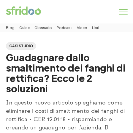
Blog
Guide
Glossario
Podcast
Video
Libri
Come funziona
CASI STUDIO
Guadagnare dallo
Categorie
smaltimento dei fanghi di
Servizi
rettifica? Ecco le 2
soluzioni
MARKETPLACE
In questo nuovo articolo spieghiamo come
INSERISCI ANNUNCIO
eliminare i costi di smaltimento dei fanghi di
rettifica - CER 12.01.18 - risparmiando e
creando un guadagno per l'azienda. Il
Simbiosi industriale
Chi siamo
Lavora con noi