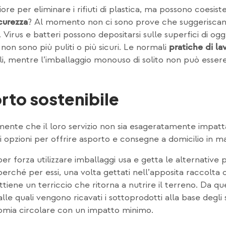
gliore per eliminare i rifiuti di plastica, ma possono coesi
? Al momento non ci sono prove che suggeriscano 
curezza
. Virus e batteri possono depositarsi sulle superfici di o
o non sono più puliti o più sicuri. Le normali
pratiche di la
abili, mentre l’imballaggio monouso di solito non può esser
rto sostenibile
mente che il loro servizio non sia esageratamente impatta
i opzioni per offrire asporto e consegne a domicilio in ma
r forza utilizzare imballaggi usa e getta le alternative pi
erché per essi, una volta gettati nell’apposita raccolta 
ottiene un terriccio che ritorna a nutrire il terreno. Da q
le quali vengono ricavati i sottoprodotti alla base degli 
omia circolare con un impatto minimo.