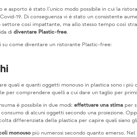
io e asporto è stato l’unico modo possibile in cui la rist
 Covid-19. Di conseguenza vi è stato un consistente aume
anto settore così impattante, ma allo stesso tempo così str
ida di
.
diventare Plastic-free
 su come diventare un ristorante Plastic-free:
hi
re quali e quanti oggetti monouso in plastica sono i più 
ile per comprendere quelli a cui dare un taglio per primi
nsuma è possibile in due modi:
per st
effettuare una stima
l consumo di alcuni oggetti secondo una proiezione. Op
olta differenziata della plastica per capire quali siano gli
più numerosi secondo quanto emerso. Nel 
icoli monouso