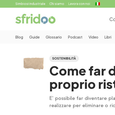
Simbiosi industriale
Chi siamo
Lavora con noi
Co
Blog
Guide
Glossario
Podcast
Video
Libri
SOSTENIBILITÀ
Come far d
proprio ri
E' possibile far diventare pla
realizzare per eliminare o ri