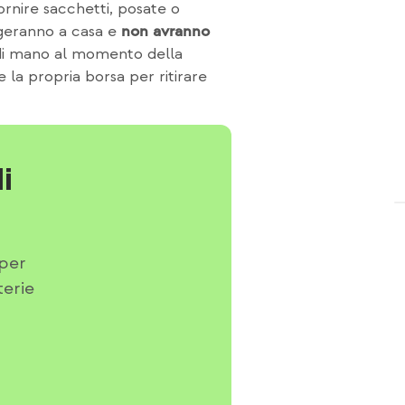
rnire sacchetti, posate o
ngeranno a casa e
non avranno
a di mano al momento della
e la propria borsa per ritirare
i
 per
terie