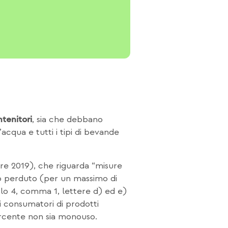
, sia che debbano
ntenitori
cqua e tutti i tipi di bevande
mbre 2019), che riguarda “misure
ndo perduto (per un massimo di
colo 4, comma 1, lettere d) ed e)
ai consumatori di prodotti
sercente non sia monouso.