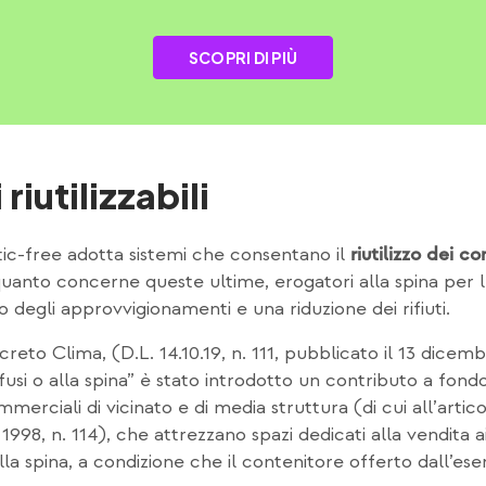
SCOPRI DI PIÙ
riutilizzabili
tic-free adotta sistemi che consentano il
riutilizzo dei co
anto concerne queste ultime, erogatori alla spina per l’a
 degli approvvigionamenti e una riduzione dei rifiuti.
ecreto Clima, (D.L. 14.10.19, n. 111, pubblicato il 13 dice
 sfusi o alla spina” è stato introdotto un contributo a fo
merciali di vicinato e di media struttura (di cui all’arti
1998, n. 114), che attrezzano spazi dedicati alla vendita 
alla spina, a condizione che il contenitore offerto dall’e