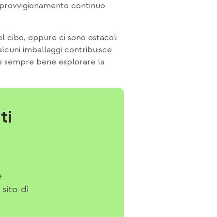
l’approvvigionamento continuo
del cibo, oppure ci sono ostacoli
 alcuni imballaggi contribuisce
 è sempre bene esplorare la
ti
e
sito di