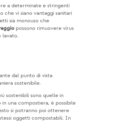
stere a determinate e stringenti
che vi siano vantaggi sanitari
ggetti sia monouso che
possono rimuovere virus
vaggio
e lavato.
nte dal punto di vista
niera sostenibile.
ù sostenibili sono quelle in
o in una compostiera, è possibile
uesto si potranno poi ottenere
stessi oggetti compostabili. In