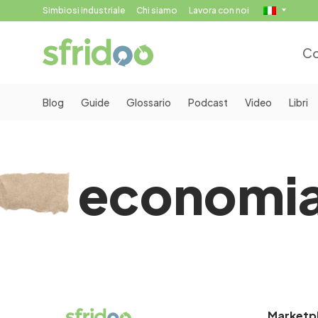
Simbiosi industriale
Chi siamo
Lavora con noi
Co
Blog
Guide
Glossario
Podcast
Video
Libri
economia
Marketp